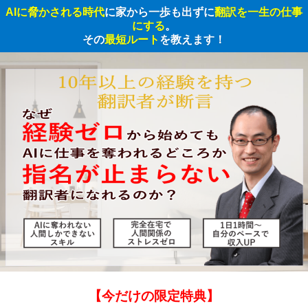
AIに脅かされる時代
に家から一歩も出ずに
翻訳を一生の仕事
にする
。
その
最短ルート
を教えます！
【今だけの限定特典】