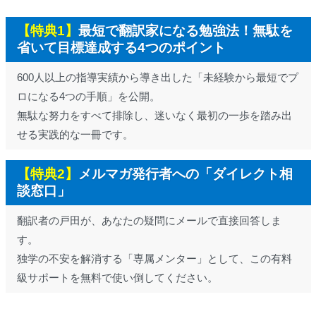
【特典1】
最短で翻訳家になる勉強法！無駄を
省いて目標達成する4つのポイント
600人以上の指導実績から導き出した「未経験から最短でプ
ロになる4つの手順」を公開。
無駄な努力をすべて排除し、迷いなく最初の一歩を踏み出
せる実践的な一冊です。
【特典2】
メルマガ発行者への「ダイレクト相
談窓口」
翻訳者の戸田が、あなたの疑問にメールで直接回答しま
す。
独学の不安を解消する「専属メンター」として、この有料
級サポートを無料で使い倒してください。