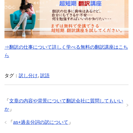
⇒翻訳の仕事について詳しく学べる無料の翻訳講座はこち
ら
タグ：
訳し分け
,
訳語
「
文章の内容や背景について翻訳会社に質問してもいい
か
」
「
as+過去分詞の訳について
」